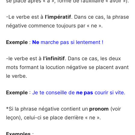
se place après « a », forme de l’auxiliaire « avoir »).
-Le verbe est à
l’impératif
. Dans ce cas, la phrase
négative commence toujours par « ne ».
Exemple
:
Ne
marche pas si lentement !
-le verbe est à
l’infinitif
. Dans ce cas, les deux
mots formant la locution négative se placent avant
le verbe.
Exemple
:
Je te conseille de
ne pas
courir si vite.
*Si la phrase négative contient un
pronom
(voir
leçon), celui-ci se place derrière « ne ».
Exemples
: