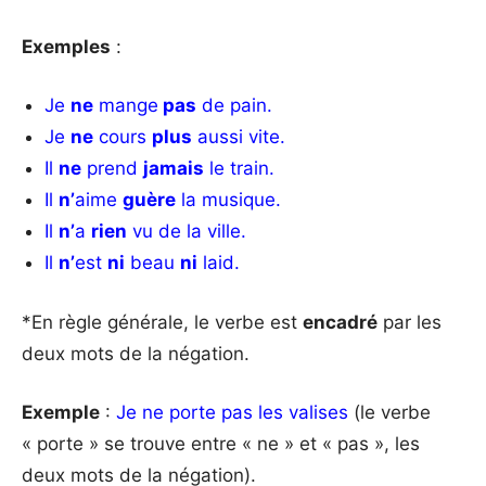
Exemples
:
Je
ne
mange
pas
de pain.
Je
ne
cours
plus
aussi vite.
Il
ne
prend
jamais
le train.
Il
n’
aime
guère
la musique.
Il
n’
a
rien
vu de la ville.
Il
n’
est
ni
beau
ni
laid.
*En règle générale, le verbe est
encadré
par les
deux mots de la négation.
Exemple
:
Je ne porte pas les valises
(le verbe
« porte » se trouve entre « ne » et « pas », les
deux mots de la négation).