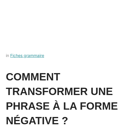
Posted
by
in
Fiches grammaire
on
Français-
22
rapide
COMMENT
août
2021
TRANSFORMER UNE
PHRASE À LA FORME
NÉGATIVE ?