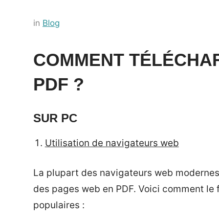
Posted
by
in
Blog
on
Français-
14
rapide
COMMENT TÉLÉCHAR
octobre
PDF ?
2023
SUR PC
Utilisation de navigateurs web
La plupart des navigateurs web modernes 
des pages web en PDF. Voici comment le f
populaires :