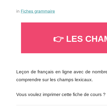
Posted
by
in
Fiches grammaire
on
Français-
27
rapide
juillet
👉 LES CHA
2022
_
Leçon de français en ligne avec de nombreu
comprendre sur les champs lexicaux.
Vous voulez imprimer cette fiche de co