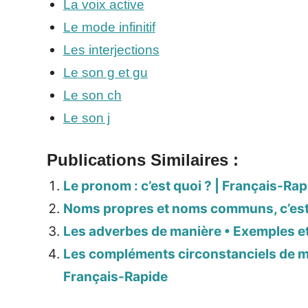
La voix active
Le mode infinitif
Les interjections
Le son g et gu
Le son ch
Le son j
Publications Similaires :
Le pronom : c’est quoi ? | Français-Rap
Noms propres et noms communs, c’est q
Les adverbes de manière • Exemples et 
Les compléments circonstanciels de ma
Français-Rapide