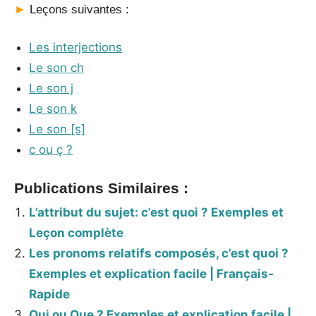
►
Leçons suivantes :
Les interjections
Le son ch
Le son j
Le son k
Le son [s]
c ou ç ?
Publications Similaires :
L’attribut du sujet: c’est quoi ? Exemples et
Leçon complète
Les pronoms relatifs composés, c’est quoi ?
Exemples et explication facile | Français-
Rapide
Qui ou Que ? Exemples et explication facile |