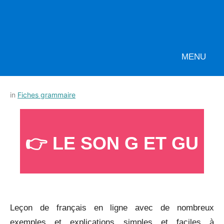
MENU
Posted
by
in
Fiches grammaire
on
Français-
27
rapide
juillet
👉 LE SON G ET GU
2022
_
Leçon de français en ligne avec de nombreux
exemples et explications simples et faciles à