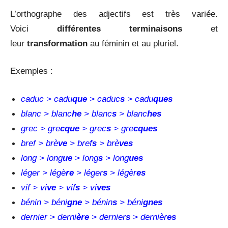
L’orthographe des adjectifs est très variée.
Voici
différentes terminaisons
et
leur
transformation
au féminin et au pluriel.
Exemples :
caduc > cadu
que
> caduc
s
> cadu
ques
blanc > blanc
he
> blanc
s
> blanc
hes
grec > gre
cque
> grec
s
> gre
cques
bref > brè
ve
> bref
s
> brè
ves
long > long
ue
> long
s
> long
ues
léger > légè
re
> léger
s
> légèr
es
vif > vi
ve
> vif
s
> vi
ves
bénin > béni
gne
> bénin
s
> béni
gnes
dernier > derni
ère
> dernier
s
> dernièr
es