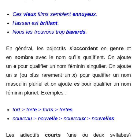
Ces
vieux
films semblent
ennuyeux
.
Hassan est
brillant
.
Nous les trouvons trop
bavards
.
En général, les adjectifs
s’accordent
en
genre
et
en
nombre
avec le nom qu’ils qualifient. On ajoute
un
e
pour qualifier un nom féminin singulier. On ajoute
un
s
(ou plus rarement un
x
) pour qualifier un nom
masculin pluriel et on ajoute
es
pour qualifier un nom
féminin pluriel. Exemples :
fort > fort
e
> fort
s
> fort
es
nouveau > nouv
elle
> nouveau
x
> nouv
elles
Les adjectifs
courts
(une ou deux syllabes)