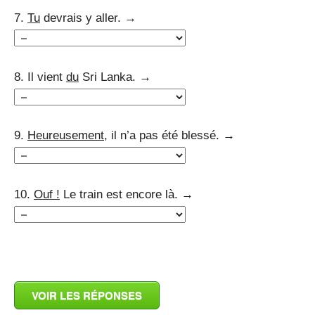
7.
Tu
devrais y aller. →
8. Il vient
du
Sri Lanka. →
9.
Heureusement
, il n’a pas été blessé. →
10.
Ouf !
Le train est encore là. →
_
VOIR LES RÉPONSES