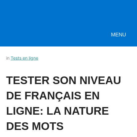
MENU
Posted
by
in
Tests en ligne
on
Français-
11
rapide
TESTER SON NIVEAU
juillet
2022
DE FRANÇAIS EN
LIGNE: LA NATURE
DES MOTS