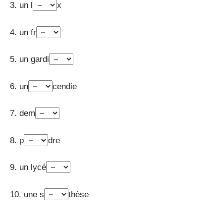
3. un l
x
4. un fr
5. un gardi
6. un
cendie
7. dem
8. p
dre
9. un lycé
10. une s
thèse
_