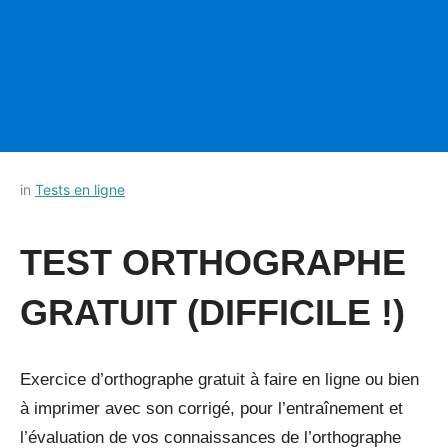
Posted
by
in
Tests en ligne
on
Français-
11
rapide
TEST ORTHOGRAPHE
juillet
2022
GRATUIT (DIFFICILE !)
Exercice d’orthographe gratuit à faire en ligne ou bien
à imprimer avec son corrigé, pour l’entraînement et
l’évaluation de vos connaissances de l’orthographe