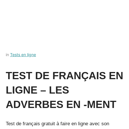
Posted
by
in
Tests en ligne
on
Français-
11
rapide
TEST DE FRANÇAIS EN
juillet
2022
LIGNE – LES
ADVERBES EN -MENT
Test de français gratuit à faire en ligne avec son