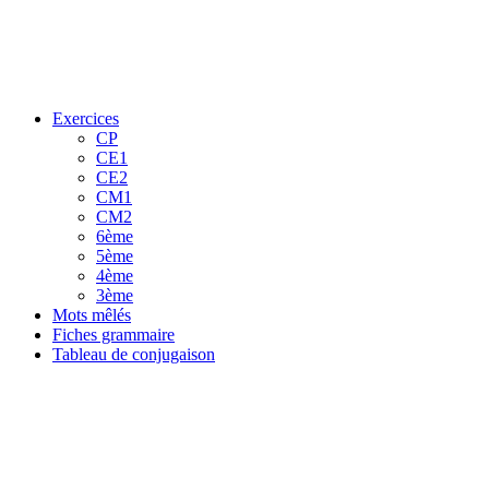
Exercices
CP
CE1
CE2
CM1
CM2
6ème
5ème
4ème
3ème
Mots mêlés
Fiches grammaire
Tableau de conjugaison