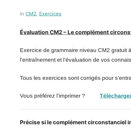
Posted
by
in
CM2
,
Exercices
on
Français-
11
rapide
Évaluation CM2 – Le complément circons
juillet
2021
Exercice de grammaire niveau CM2 gratuit à 
l’entraînement et l’évaluation de vos conna
Tous les exercices sont corrigés pour s’entr
Vous préférez l’imprimer ?
Télécharger
Précise si le complément circonstanciel in