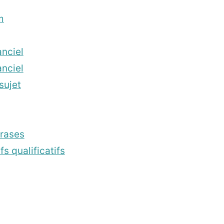
m
nciel
nciel
sujet
rases
s qualificatifs