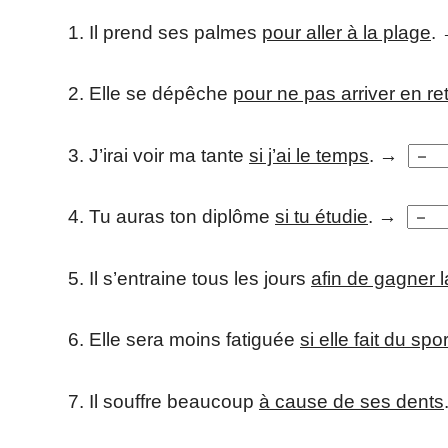
1. Il prend ses palmes
pour aller à la plage
.
2. Elle se dépêche
pour ne pas arriver en re
3. J’irai voir ma tante
si j’ai le temps
. →
4. Tu auras ton diplôme
si tu étudie
. →
5. Il s’entraine tous les jours
afin de gagner 
6. Elle sera moins fatiguée
si elle fait du spor
7. Il souffre beaucoup
à cause de ses dents