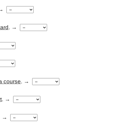
 →
tard
. →
la course
. →
t
. →
. →