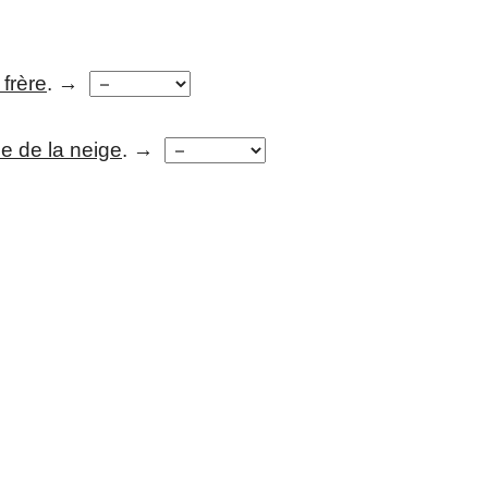
 frère
. →
e de la neige
. →