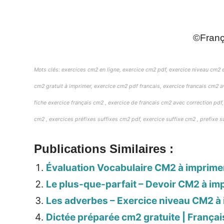
_
©França
Mots clés: exercices cm2 en ligne, exercice cm2 pdf, exercice niveau cm2 e
cm2 gratuit à imprimer, exercice cm2 pdf francais, exercice francais cm2 av
fiche exercice français cm2 , exercice de francais cm2 avec correction pdf, 
cm2 , exercices préfixes suffixes cm2 pdf, exercice suffixe cm2 , prefixe s
Publications Similaires :
Évaluation Vocabulaire CM2 à imprime
Le plus-que-parfait – Devoir CM2 à im
Les adverbes – Exercice niveau CM2 à 
Dictée préparée cm2 gratuite | Françai