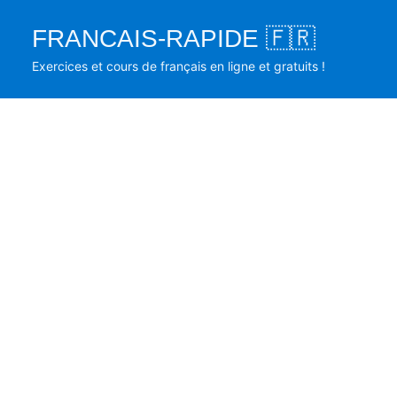
Skip
FRANCAIS-RAPIDE 🇫🇷
to
content
Exercices et cours de français en ligne et gratuits !