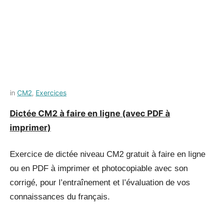
Posted
by
in
CM2
,
Exercices
on
Français-
Dictée CM2 à faire en ligne (avec PDF à
11
rapide
imprimer)
juillet
2021
Exercice de dictée niveau CM2 gratuit à faire en ligne
ou en PDF à imprimer et photocopiable avec son
corrigé, pour l’entraînement et l’évaluation de vos
connaissances du français.