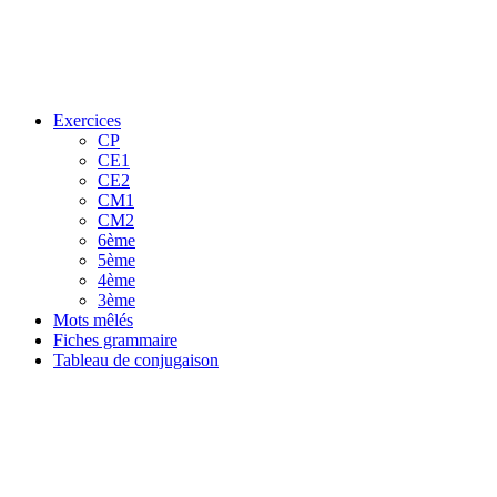
Exercices
CP
CE1
CE2
CM1
CM2
6ème
5ème
4ème
3ème
Mots mêlés
Fiches grammaire
Tableau de conjugaison