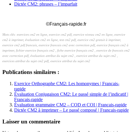
Dictée CM2: phrases – l’imparfait
_
©Français-rapide.fr
Mots clés: exercices cm2 en ligne, exercice cm2 pdf, exercice niveau cm2 en ligne, exercice
cm2 à imprimer, évaluation cm2 en ligne, test cm2 pdf, exercice cm2 gratuit à imprimer,
exercice cm2 pdf francais, exercice francais cm2 avec correction pdf, exercice français cm2 à
imprimer, fichier exercice français cm2 , fiche exercice français cm2 , exercice de francais cm2
avec correction pdf, évaluation attribut du sujet cm2 , exercice attribut du sujet cm2 ,
exercices attribut du sujet cm2 pdf, exercice attribut du sujet cm2
Publications similaires :
Exercice Orthographe CM2: Les homonymes | Français-
rapide
Évaluation Conjugaison CM2: Le passé simple de l’indicatif |
Français-rapide
Évaluation grammaire CM2 – COD et COI | Français-rapide
Dictée CM2 à imprimer – Le passé composé | Français-rapide
Laisser un commentaire