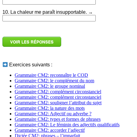
10. La chaleur me paraît insupportable. →
_
VOIR LES RÉPONSES
_
Exercices suivants :
Grammaire CM2: reconnaître le COD
Grammaire CM2: le complément du nom
Grammaire CM2: le groupe nominal
Grammaire CM2: complément circonstanciel
Grammaire CM2: complément circonstanciel
Grammaire CM2: souligner l’attribut du sujet
Grammaire CM2: la nature des mots
Grammaire CM2: Adjectif ou adverbe ?
Grammaire CM2: types et formes de phrases
Grammaire CM2: Le féminin des adjectifs qualificatifs
Grammaire CM2: accorder l’adjectif
Dictée CM2: phrases – l’imparfait