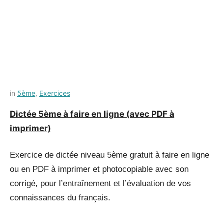
Posted
by
in
5ème
,
Exercices
on
Français-
Dictée 5ème à faire en ligne (avec PDF à
12
rapide
imprimer)
juillet
2021
Exercice de dictée niveau 5ème gratuit à faire en ligne
ou en PDF à imprimer et photocopiable avec son
corrigé, pour l’entraînement et l’évaluation de vos
connaissances du français.