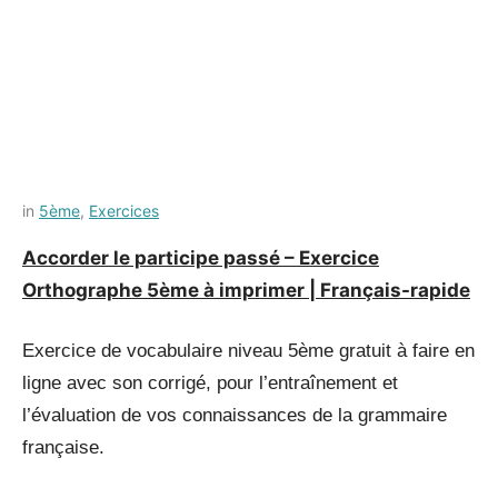
Posted
by
in
5ème
,
Exercices
on
Français-
Accorder le participe passé – Exercice
12
rapide
Orthographe 5ème à imprimer | Français-rapide
juillet
2021
Exercice de vocabulaire niveau 5ème gratuit à faire en
ligne avec son corrigé, pour l’entraînement et
l’évaluation de vos connaissances de la grammaire
française.