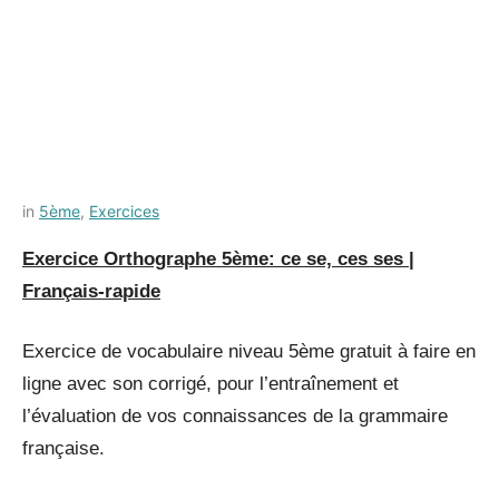
Posted
by
in
5ème
,
Exercices
on
Français-
Exercice Orthographe 5ème: ce se, ces ses |
12
rapide
Français-rapide
juillet
2021
Exercice de vocabulaire niveau 5ème gratuit à faire en
ligne avec son corrigé, pour l’entraînement et
l’évaluation de vos connaissances de la grammaire
française.