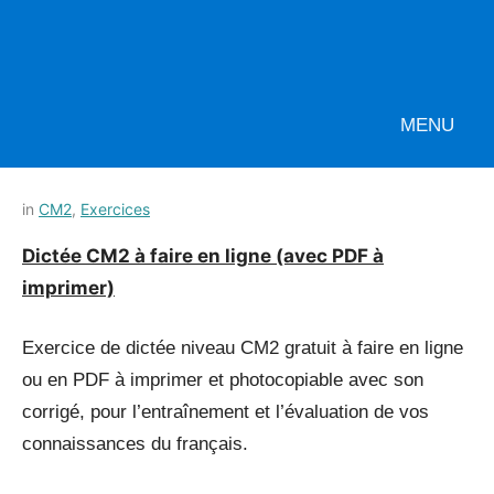
MENU
Posted
by
in
CM2
,
Exercices
on
Français-
Dictée CM2 à faire en ligne (avec PDF à
11
rapide
imprimer)
juillet
2021
Exercice de dictée niveau CM2 gratuit à faire en ligne
ou en PDF à imprimer et photocopiable avec son
corrigé, pour l’entraînement et l’évaluation de vos
connaissances du français.