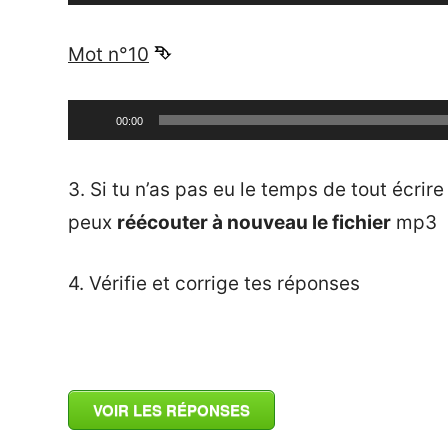
audio
_
Mot n°10
⮷
Lecteur
00:00
audio
_
3. Si tu n’as pas eu le temps de tout écrir
peux
réécouter à nouveau le fichier
mp3
4. Vérifie et corrige tes réponses
_
VOIR LES RÉPONSES