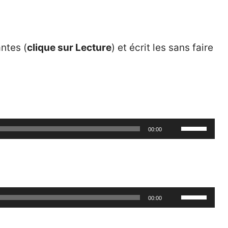
ntes (
clique sur Lecture
) et écrit les sans faire
Utilisez
00:00
les
flèches
haut/bas
pour
Utilisez
00:00
augmenter
les
ou