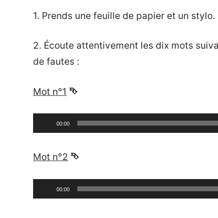
1. Prends une feuille de papier et un stylo.
2. Écoute attentivement les dix mots suiva
de fautes :
Mot n°1
⮷
Lecteur
00:00
audio
_
Mot n°2
⮷
Lecteur
00:00
audio
_