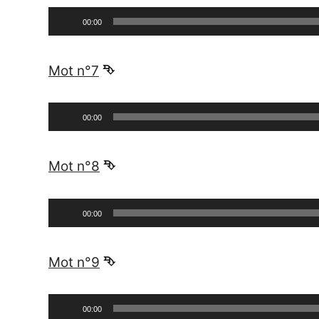
Lecteur
00:00
audio
_
Mot n°7
⮷
Lecteur
00:00
audio
_
Mot n°8
⮷
Lecteur
00:00
audio
_
Mot n°9
⮷
Lecteur
00:00