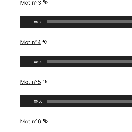
Mot n°3
⮷
Lecteur
00:00
audio
_
Mot n°4
⮷
Lecteur
00:00
audio
_
Mot n°5
⮷
Lecteur
00:00
audio
_
Mot n°6
⮷