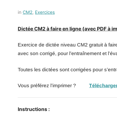
Posted
by
in
CM2
,
Exercices
on
Français-
11
rapide
Dictée CM2 à faire en ligne (avec PDF à i
juillet
2021
Exercice de dictée niveau CM2 gratuit à fai
avec son corrigé, pour l’entraînement et l’é
Toutes les dictées sont corrigées pour s’ent
Vous préférez l’imprimer ?
Télécharger
Instructions :