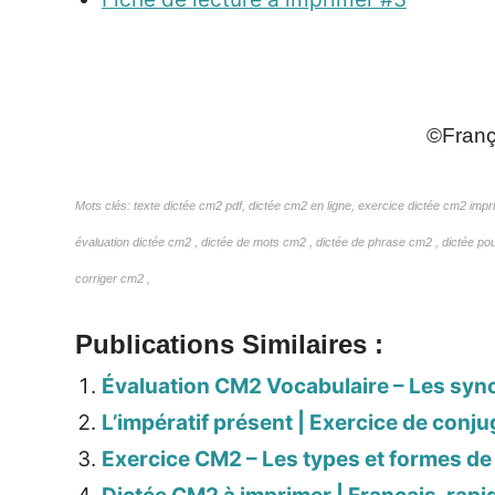
_
©França
Mots clés: texte dictée cm2 pdf, dictée cm2 en ligne, exercice dictée cm2 imprim
évaluation dictée cm2 , dictée de mots cm2 , dictée de phrase cm2 , dictée po
corriger cm2 ,
Publications Similaires :
Évaluation CM2 Vocabulaire – Les syn
L’impératif présent | Exercice de conj
Exercice CM2 – Les types et formes de