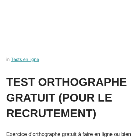
Posted
by
in
Tests en ligne
on
Français-
11
rapide
TEST ORTHOGRAPHE
juillet
2022
GRATUIT (POUR LE
RECRUTEMENT)
Exercice d’orthographe gratuit à faire en ligne ou bien