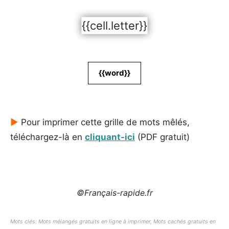
{{cell.letter}}
{{word}}
►
Pour imprimer cette grille de mots mêlés,
téléchargez-là en
cliquant-ici
(PDF gratuit)
©Français-rapide.fr
Mots clés: Mots mélangés gratuits en ligne à imprimer, Mots cachés gratuits en