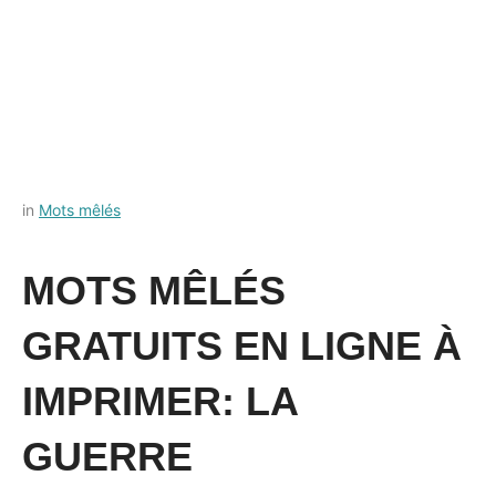
Posted
by
in
Mots mêlés
on
Français-
18
rapide
MOTS MÊLÉS
août
2022
GRATUITS EN LIGNE À
IMPRIMER: LA
GUERRE