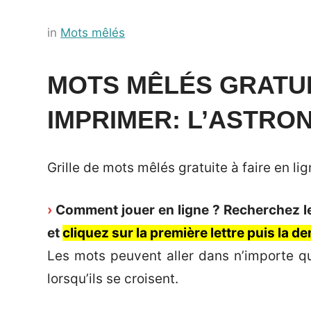
Posted
by
in
Mots mêlés
on
Français-
18
rapide
MOTS MÊLÉS GRATUI
août
IMPRIMER: L’ASTRO
2022
Grille de mots mêlés gratuite à faire en l
›
Comment jouer en ligne ? Recherchez les
et
cliquez sur la première lettre puis la d
Les mots peuvent aller dans n’importe qu
lorsqu’ils se croisent.