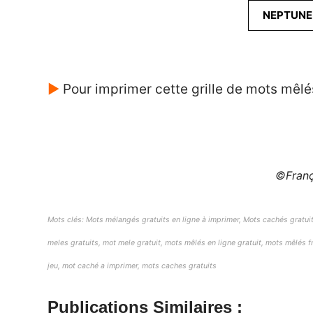
NEPTUNE
►
Pour imprimer cette grille de mots mêlé
©Franç
Mots clés: Mots mélangés gratuits en ligne à imprimer, Mots cachés gratuit
meles gratuits, mot mele gratuit, mots mêlés en ligne gratuit, mots mêlés 
jeu, mot caché a imprimer, mots caches gratuits
Publications Similaires :