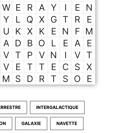
W
E
R
A
Y
I
E
N
Y
L
Q
X
G
T
R
E
U
K
X
K
E
N
F
M
A
D
B
O
L
E
A
E
V
T
P
V
N
I
V
T
V
E
T
T
E
C
S
X
M
S
D
R
T
S
O
E
ERRESTRE
INTERGALACTIQUE
ION
GALAXIE
NAVETTE