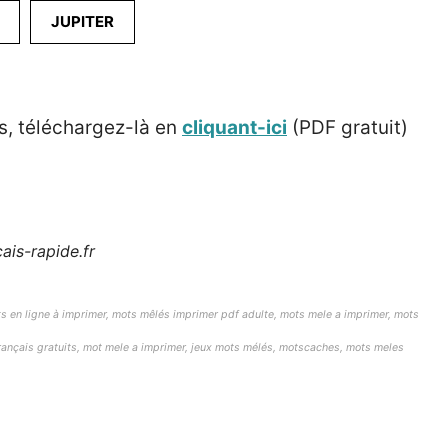
JUPITER
s, téléchargez-là en
cliquant-ici
(PDF gratuit)
ais-rapide.fr
s en ligne à imprimer,
mots mêlés imprimer pdf adulte,
mots mele a imprimer, mots
français gratuits, mot mele a imprimer, jeux mots mélés, motscaches, mots meles