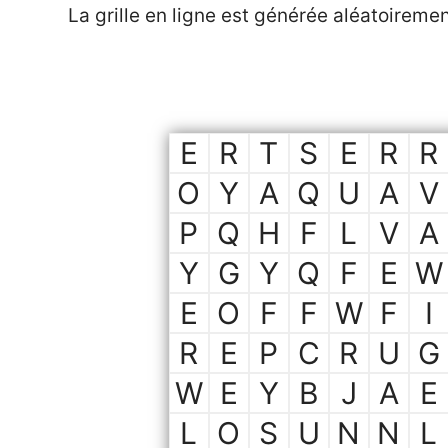
La grille en ligne est générée aléatoireme
E
R
T
S
E
R
R
O
Y
A
Q
U
A
V
P
Q
H
F
L
V
A
Y
G
Y
Q
F
E
W
E
O
F
F
W
F
I
R
E
P
C
R
U
G
W
E
Y
B
J
A
E
L
O
S
U
N
N
L