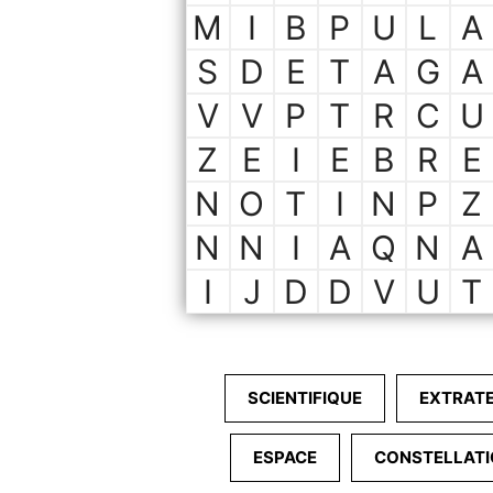
M
I
B
P
U
L
A
S
D
E
T
A
G
A
V
V
P
T
R
C
U
Z
E
I
E
B
R
E
N
O
T
I
N
P
Z
N
N
I
A
Q
N
A
I
J
D
D
V
U
T
SCIENTIFIQUE
EXTRAT
ESPACE
CONSTELLAT