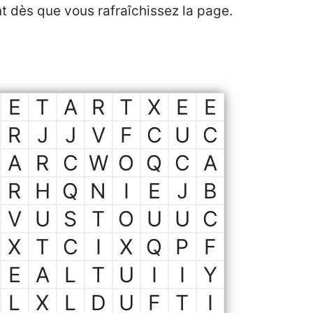
nt dès que vous rafraîchissez la page.
E
T
A
R
T
X
E
E
R
J
J
V
F
C
U
C
A
R
C
W
O
Q
C
A
R
H
Q
N
I
E
J
B
V
U
S
T
O
U
U
C
X
T
C
I
X
Q
P
F
E
A
L
T
U
I
I
Y
L
X
L
D
U
F
T
I