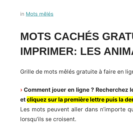
Posted
by
in
Mots mêlés
on
Français-
18
rapide
MOTS CACHÉS GRATU
août
IMPRIMER: LES ANI
2022
Grille de mots mêlés gratuite à faire en l
›
Comment jouer en ligne ? Recherchez les
et
cliquez sur la première lettre puis la d
Les mots peuvent aller dans n’importe qu
lorsqu’ils se croisent.