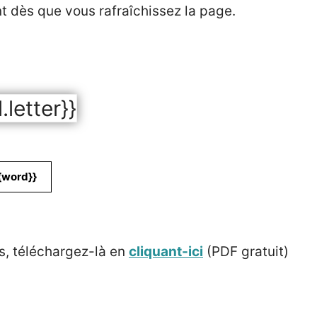
nt dès que vous rafraîchissez la page.
l.letter}}
{word}}
s, téléchargez-là en
cliquant-ici
(PDF gratuit)