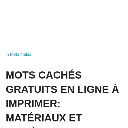
Posted
by
in
Mots mêlés
on
Français-
18
rapide
MOTS CACHÉS
août
2022
GRATUITS EN LIGNE À
IMPRIMER:
MATÉRIAUX ET