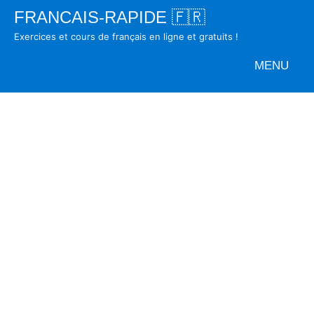
Skip
FRANCAIS-RAPIDE 🇫🇷
to
Exercices et cours de français en ligne et gratuits !
content
MENU