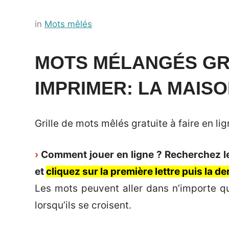
Posted
by
in
Mots mêlés
on
Français-
18
rapide
MOTS MÉLANGÉS GRA
août
IMPRIMER: LA MAIS
2022
Grille de mots mêlés gratuite à faire en l
›
Comment jouer en ligne ? Recherchez les
et
cliquez sur la première lettre puis la d
Les mots peuvent aller dans n’importe qu
lorsqu’ils se croisent.