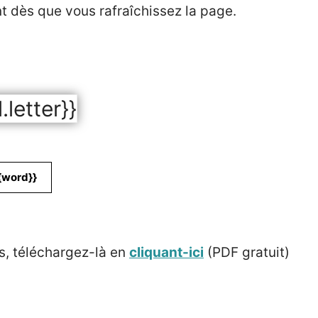
nt dès que vous rafraîchissez la page.
l.letter}}
{word}}
s, téléchargez-là en
cliquant-ici
(PDF gratuit)