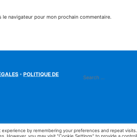
s le navigateur pour mon prochain commentaire.
ÉGALES
•
POLITIQUE DE
t experience by remembering your preferences and repeat visits
ies. However, you may visit "Cookie Settings" to provide a control