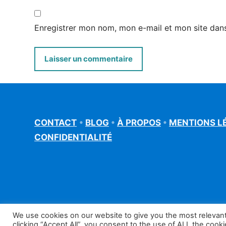
Enregistrer mon nom, mon e-mail et mon site dan
CONTACT
•
BLOG
•
À PROPOS
•
MENTIONS L
CONFIDENTIALITÉ
We use cookies on our website to give you the most relevan
©francais-rapide.fr
clicking “Accept All”, you consent to the use of ALL the cook