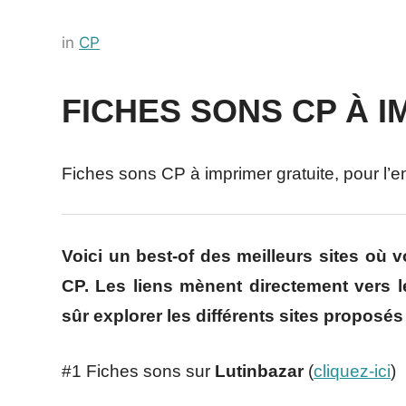
Posted
by
in
CP
on
Français-
11
rapide
FICHES SONS CP À 
juillet
2022
Fiches sons CP à imprimer gratuite, pour l’en
Voici un best-of des meilleurs sites où 
CP. Les liens mènent directement vers 
sûr explorer les différents sites proposés
#1 Fiches sons sur
Lutinbazar
(
cliquez-ici
)