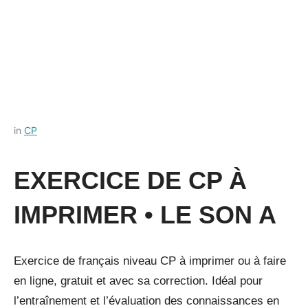
Posted
by
in
CP
on
Français-
3
rapide
EXERCICE DE CP À
octobre
2022
IMPRIMER • LE SON A
Exercice de français niveau CP à imprimer ou à faire
en ligne, gratuit et avec sa correction. Idéal pour
l’entraînement et l’évaluation des connaissances en