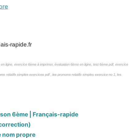
pre
is-rapide.fr
en ligne, exercice 6ème à imprimer, évaluation 6ème en ligne, test 6ème pdf, exercice
ms relatifs simples exercices pdf , les pronoms relatifs simples exercice no 1, les
ison 6ème | Français-rapide
correction)
le nom propre