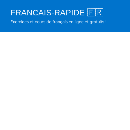
Skip
FRANCAIS-RAPIDE 🇫🇷
to
content
Exercices et cours de français en ligne et gratuits !