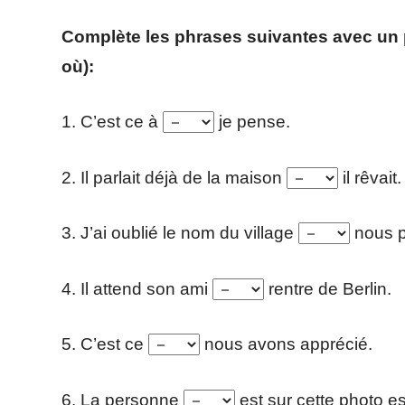
Complète les phrases suivantes avec un pr
où):
1. C’est ce à
je pense.
2. Il parlait déjà de la maison
il rêvait.
3. J’ai oublié le nom du village
nous p
4. Il attend son ami
rentre de Berlin.
5. C’est ce
nous avons apprécié.
6. La personne
est sur cette photo e