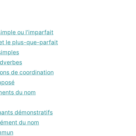
mple ou l’imparfait
 le plus-que-parfait
simples
adverbes
ions de coordination
mposé
éments du nom
nants démonstratifs
lément du nom
ommun