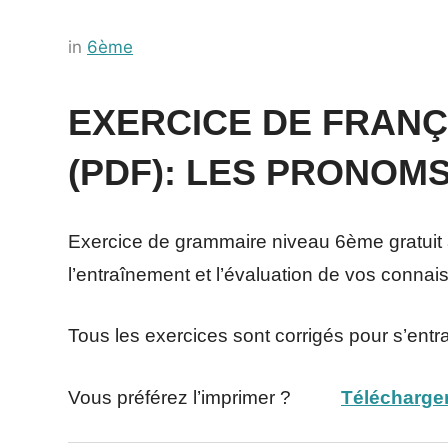
Posted
by
in
6ème
on
Français-
11
rapide
EXERCICE DE FRANÇ
juillet
(PDF): LES PRONOMS
2022
Exercice de grammaire niveau 6ème gratuit à
l’entraînement et l’évaluation de vos conna
Tous les exercices sont corrigés pour s’entr
Vous préférez l’imprimer ?
Télécharger