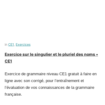
Posted
by
in
CE1
,
Exercices
on
Français-
Exercice sur le singulier et le pluriel des noms •
9
rapide
CE1
juillet
2021
Exercice de grammaire niveau CE1 gratuit à faire en
ligne avec son corrigé, pour l’entraînement et
l’évaluation de vos connaissances de la grammaire
française.