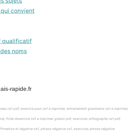
s sujets
 qui convient
qualificatif
l des noms
is-rapide.fr
iveau ce1 pdf, exercice pour ce1 a imprimer, entrainement grammaire ce1 a imprimer,
igne, fiche dexercice ce1 a imprimer gratuit pdf, exercices orthographe ce1 pdf,
affirmative et négative ce1, phrase négative ce1, exercices phrase négative