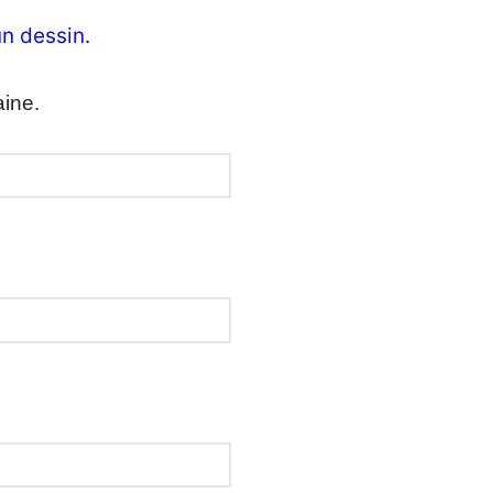
un dessin.
aine.