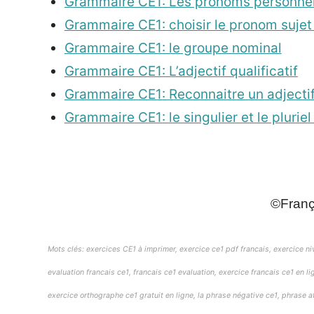
Grammaire CE1: Les pronoms personnel
Grammaire CE1: choisir le pronom sujet
Grammaire CE1: le groupe nominal
Grammaire CE1: L’adjectif qualificatif
Grammaire CE1: Reconnaitre un adjectif 
Grammaire CE1: le singulier et le plurie
_
©França
Mots clés: exercices CE1 à imprimer, exercice ce1 pdf francais, exercice n
evaluation francais ce1, francais ce1 evaluation, exercice francais ce1 en l
exercice orthographe ce1 gratuit en ligne, la phrase négative ce1, phrase 