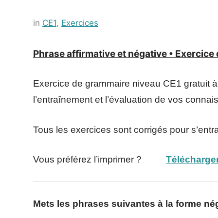
Posted
by
in
CE1
,
Exercices
on
Français-
8
rapide
Phrase affirmative et négative • Exercic
juillet
2021
Exercice de grammaire niveau CE1 gratuit à 
l’entraînement et l’évaluation de vos conna
Tous les exercices sont corrigés pour s’entr
Vous préférez l’imprimer ?
Télécharger
Mets les phrases suivantes à la forme nég