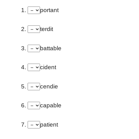
1.
portant
2.
terdit
3.
battable
4.
cident
5.
cendie
6.
capable
7.
patient