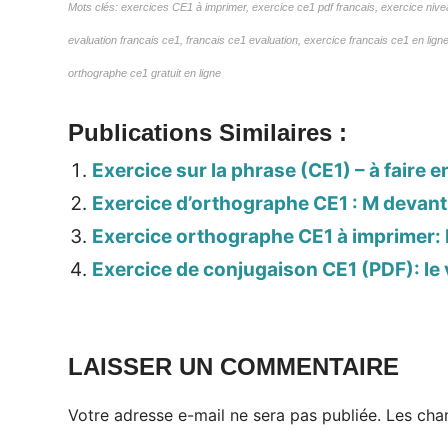
Mots clés: exercices CE1 à imprimer, exercice ce1 pdf francais, exercice niv
evaluation francais ce1, francais ce1 evaluation, exercice francais ce1 en lign
orthographe ce1 gratuit en ligne
Publications Similaires :
Exercice sur la phrase (CE1) – à faire e
Exercice d’orthographe CE1 : M devant 
Exercice orthographe CE1 à imprimer: le
Exercice de conjugaison CE1 (PDF): le
LAISSER UN COMMENTAIRE
Votre adresse e-mail ne sera pas publiée.
Les cha