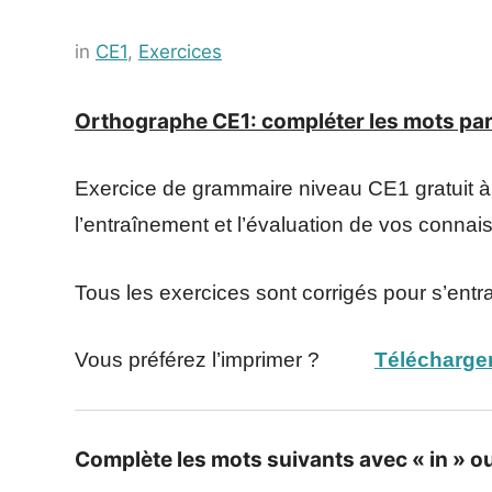
Posted
by
in
CE1
,
Exercices
on
Français-
9
rapide
Orthographe CE1: compléter les mots par 
juillet
2021
Exercice de grammaire niveau CE1 gratuit à 
l’entraînement et l’évaluation de vos conna
Tous les exercices sont corrigés pour s’entr
Vous préférez l’imprimer ?
Télécharger
Complète
les mots suivants avec « in » ou