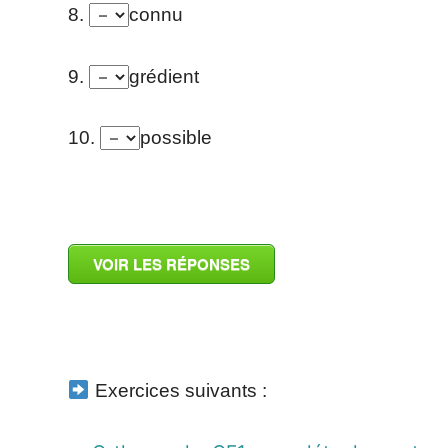
8.
connu
9.
grédient
10.
possible
_
VOIR LES RÉPONSES
_
Exercices suivants :