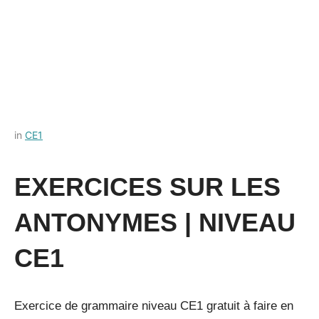
Posted
by
in
CE1
on
Français-
11
rapide
EXERCICES SUR LES
juillet
2022
ANTONYMES | NIVEAU
CE1
Exercice de grammaire niveau CE1 gratuit à faire en