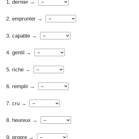
1. dernier →
2. emprunter →
3. capable →
4. gentil →
5. riche →
6. remplir →
7. cru →
8. heureux →
9. propre →