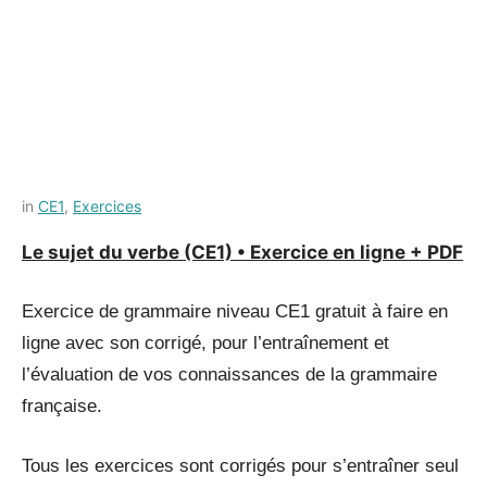
Posted
by
in
CE1
,
Exercices
on
Français-
Le sujet du verbe (CE1) • Exercice en ligne + PDF
8
rapide
juillet
2021
Exercice de grammaire niveau CE1 gratuit à faire en
ligne avec son corrigé, pour l’entraînement et
l’évaluation de vos connaissances de la grammaire
française.
Tous les exercices sont corrigés pour s’entraîner seul