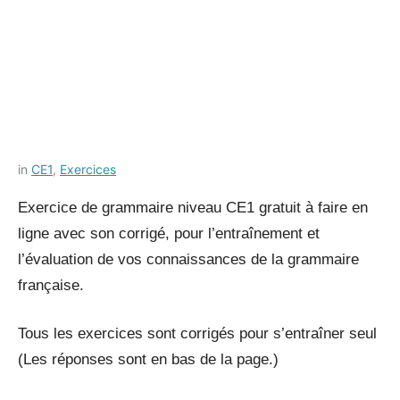
Posted
by
in
CE1
,
Exercices
on
Français-
Exercice de grammaire niveau CE1 gratuit à faire en
9
rapide
ligne avec son corrigé, pour l’entraînement et
juillet
2021
l’évaluation de vos connaissances de la grammaire
française.
Tous les exercices sont corrigés pour s’entraîner seul
(Les réponses sont en bas de la page.)