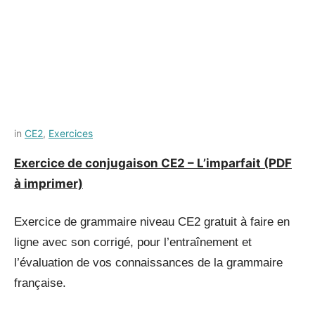
Posted
by
in
CE2
,
Exercices
on
Français-
Exercice de conjugaison CE2 – L’imparfait (PDF
9
rapide
à imprimer)
juillet
2021
Exercice de grammaire niveau CE2 gratuit à faire en
ligne avec son corrigé, pour l’entraînement et
l’évaluation de vos connaissances de la grammaire
française.