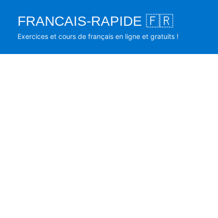
Skip
FRANCAIS-RAPIDE 🇫🇷
to
content
Exercices et cours de français en ligne et gratuits !