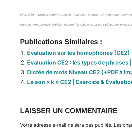
Mots clés: exercice lecture français, évaluation lecture ce2 à imprimer, exerci
francais avec corrigé, révision lecture français exercices, ce2 lecture exercice
Publications Similaires :
Évaluation sur les homophones (CE2) 
Évaluation CE2 : les types de phrases 
Dictée de mots Niveau CE2 (+PDF à imp
Le son « k » CE2 | Exercice & Évaluati
LAISSER UN COMMENTAIRE
Votre adresse e-mail ne sera pas publiée.
Les cha