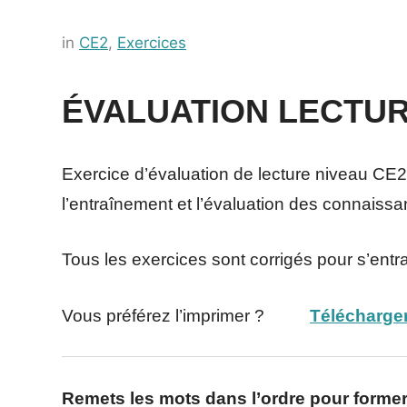
Posted
by
in
CE2
,
Exercices
on
Français-
10
rapide
ÉVALUATION LECTUR
juillet
2021
Exercice d’évaluation de lecture niveau CE2 g
l’entraînement et l’évaluation des connaiss
Tous les exercices sont corrigés pour s’entr
Vous préférez l’imprimer ?
Télécharger
Remets les mots dans l’ordre pour forme