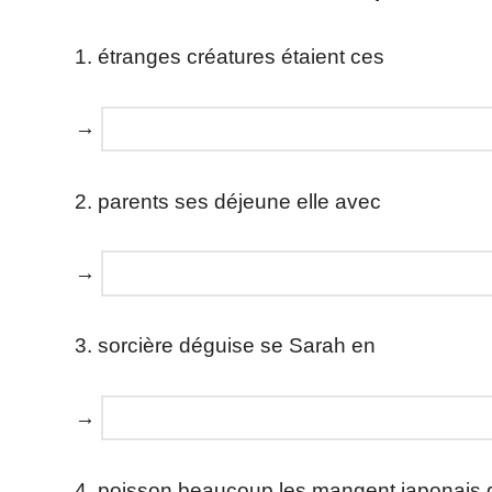
1. étranges créatures étaient ces
→
2. parents ses déjeune elle avec
→
3. sorcière déguise se Sarah en
→
4. poisson beaucoup les mangent japonais 