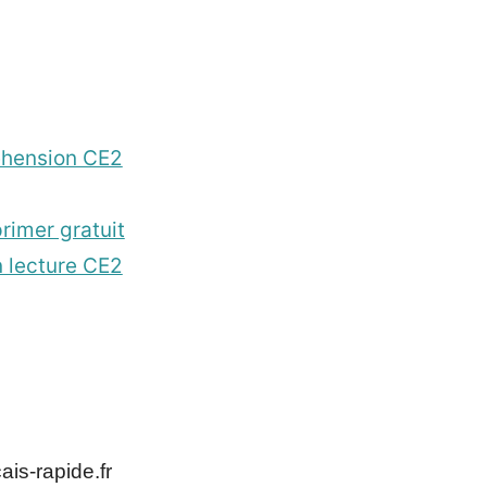
éhension CE2
rimer gratuit
 lecture CE2
is-rapide.fr