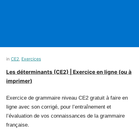
Posted
by
in
CE2
,
Exercices
on
Français-
Les déterminants (CE2) | Exercice en ligne (ou à
9
rapide
imprimer)
juillet
2021
Exercice de grammaire niveau CE2 gratuit à faire en
ligne avec son corrigé, pour l’entraînement et
l’évaluation de vos connaissances de la grammaire
française.