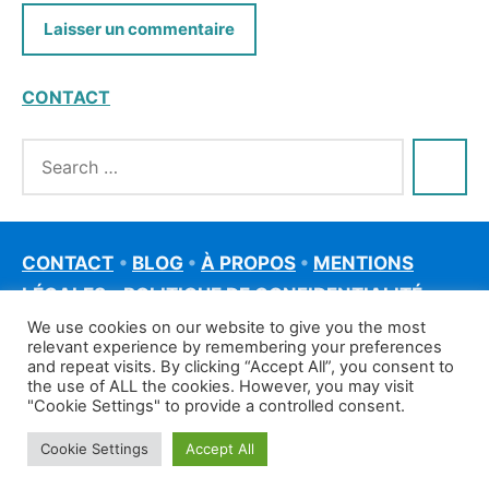
CONTACT
CONTACT
•
BLOG
•
À PROPOS
•
MENTIONS
LÉGALES
•
POLITIQUE DE CONFIDENTIALITÉ
We use cookies on our website to give you the most
relevant experience by remembering your preferences
and repeat visits. By clicking “Accept All”, you consent to
the use of ALL the cookies. However, you may visit
"Cookie Settings" to provide a controlled consent.
Cookie Settings
Accept All
©francais-rapide.fr