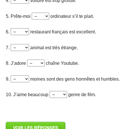
4.
voiture est trop grosse.
5. Prête-moi
ordinateur s’il te plait.
6.
restaurant français est excellent.
7.
animal est très étrange.
8. J’adore
chaîne Youtube.
9.
moines sont des gens honnêtes et humbles.
10. J’aime beaucoup
genre de film.
_
VOIR LES RÉPONSES