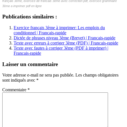
français 3ème, exercice de francais 3ème avec correction pdf, exercice grammaire
3ème a imprimer pdf en ligne
Publications similaires :
Exercice français 3ème à imprimer: Les emplois du
conditionnel | Français-rapide
Dictée de phrases niveau 3ème (Brevet) | Français-rapide
Texte avec erreurs à corriger 3ème (PDF) | Français-rapide
Texte avec fautes à corriger 3ème (PDF à imprimer) |
Français-rapide
Laisser un commentaire
Votre adresse e-mail ne sera pas publiée.
Les champs obligatoires
sont indiqués avec
*
Commentaire
*