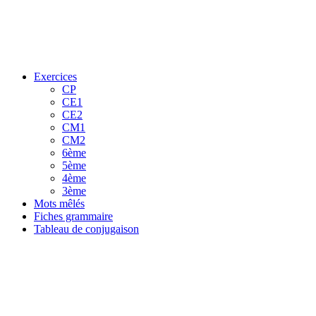
Exercices
CP
CE1
CE2
CM1
CM2
6ème
5ème
4ème
3ème
Mots mêlés
Fiches grammaire
Tableau de conjugaison