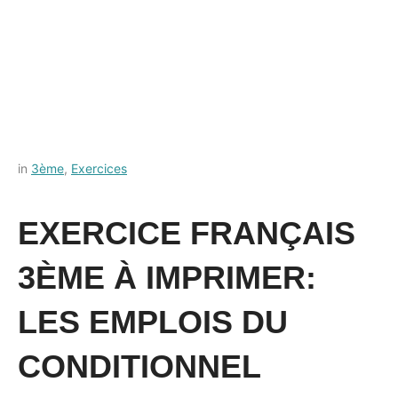
Posted
by
in
3ème
,
Exercices
on
Français-
13
rapide
EXERCICE FRANÇAIS
juillet
2021
3ÈME À IMPRIMER:
LES EMPLOIS DU
CONDITIONNEL