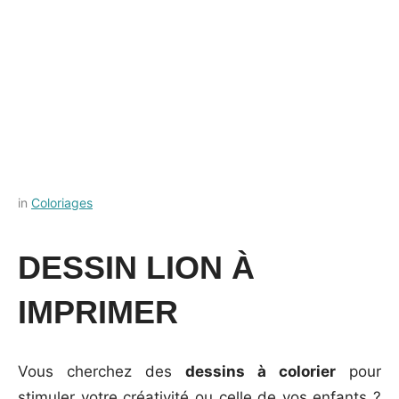
Posted
by
in
Coloriages
on
Français-
28
rapide
DESSIN LION À
septembre
2023
IMPRIMER
Vous cherchez des
dessins à colorier
pour
stimuler votre créativité ou celle de vos enfants ?