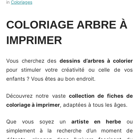
Posted
by
in
Coloriages
on
Français-
28
rapide
COLORIAGE ARBRE À
septembre
2023
IMPRIMER
Vous cherchez des
dessins d’arbres à colorier
pour stimuler votre créativité ou celle de vos
enfants ? Vous êtes au bon endroit.
Découvrez notre vaste
collection de fiches de
coloriage à imprimer
, adaptées à tous les âges.
Que vous soyez un
artiste en herbe
ou
simplement à la recherche d’un moment de