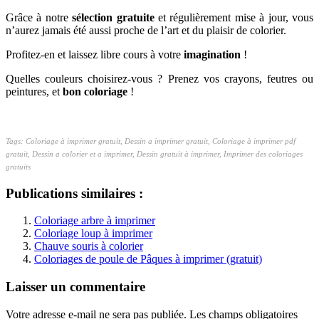
Grâce à notre
sélection gratuite
et régulièrement mise à jour, vous
n’aurez jamais été aussi proche de l’art et du plaisir de colorier.
Profitez-en et laissez libre cours à votre
imagination
!
Quelles couleurs choisirez-vous ? Prenez vos crayons, feutres ou
peintures, et
bon coloriage
!
Tags: Coloriage à imprimer gratuit, Dessin a imprimer gratuit, Coloriage à imprimer pdf
gratuit, Dessin a colorier et a imprimer, Dessin gratuit à imprimer, Imprimer des coloriages
gratuits
Publications similaires :
Coloriage arbre à imprimer
Coloriage loup à imprimer
Chauve souris à colorier
Coloriages de poule de Pâques à imprimer (gratuit)
Laisser un commentaire
Votre adresse e-mail ne sera pas publiée.
Les champs obligatoires