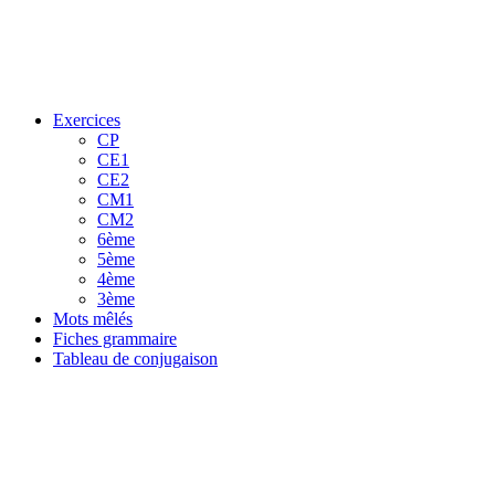
Exercices
CP
CE1
CE2
CM1
CM2
6ème
5ème
4ème
3ème
Mots mêlés
Fiches grammaire
Tableau de conjugaison