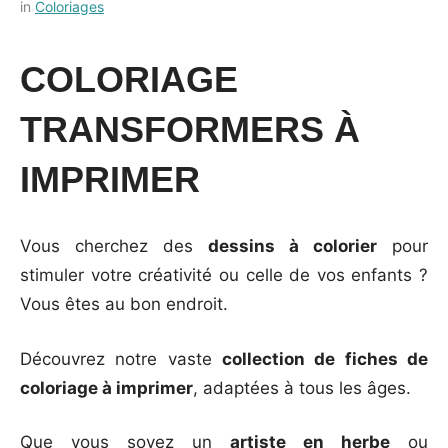
Posted
by
in
Coloriages
on
Français-
28
rapide
COLORIAGE
septembre
2023
TRANSFORMERS À
IMPRIMER
Vous cherchez des
dessins à colorier
pour
stimuler votre créativité ou celle de vos enfants ?
Vous êtes au bon endroit.
Découvrez notre vaste
collection de fiches de
coloriage à imprimer
, adaptées à tous les âges.
Que vous soyez un
artiste en herbe
ou