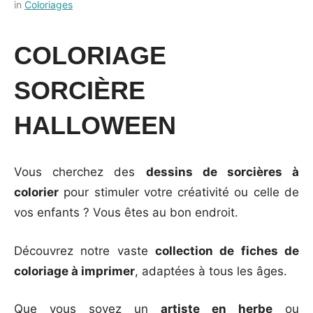
Posted
by
in
Coloriages
on
Français-
28
rapide
COLORIAGE
septembre
2023
SORCIÈRE
HALLOWEEN
Vous cherchez des
dessins de sorcières à
colorier
pour stimuler votre créativité ou celle de
vos enfants ? Vous êtes au bon endroit.
Découvrez notre vaste
collection de fiches de
coloriage à imprimer
, adaptées à tous les âges.
Que vous soyez un
artiste en herbe
ou