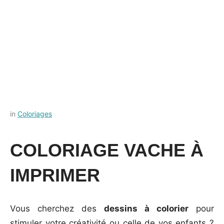
Posted
by
in
Coloriages
on
Français-
28
rapide
COLORIAGE VACHE À
septembre
2023
IMPRIMER
Vous cherchez des
dessins à colorier
pour
stimuler votre créativité ou celle de vos enfants ?