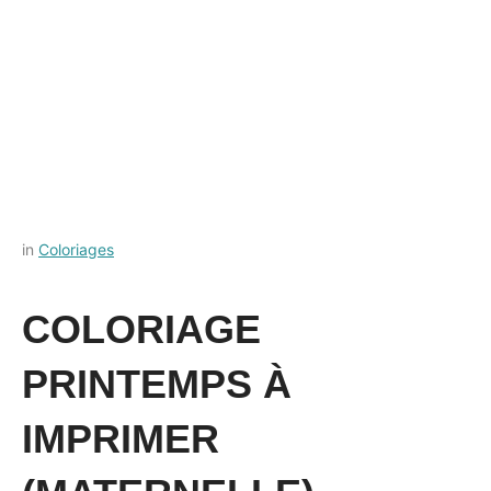
Posted
by
in
Coloriages
on
Français-
28
rapide
COLORIAGE
septembre
2023
PRINTEMPS À
IMPRIMER