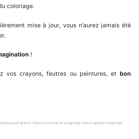
du coloriage.
ièrement mise à jour, vous n’aurez jamais été
er.
magination
!
ez vos crayons, feutres ou peintures, et
bon
mprimer pdf gratuit, Dessin a colorier et a imprimer, Dessin gratuit à imprimer,