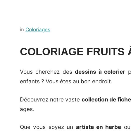
Posted
by
in
Coloriages
on
Français-
28
rapide
COLORIAGE FRUITS 
septembre
2023
Vous cherchez des
dessins à colorier
po
enfants ? Vous êtes au bon endroit.
Découvrez notre vaste
collection de fich
âges.
Que vous soyez un
artiste en herbe
ou 