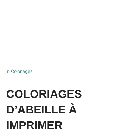
Posted
by
in
Coloriages
on
Français-
28
rapide
COLORIAGES
septembre
2023
D’ABEILLE À
IMPRIMER