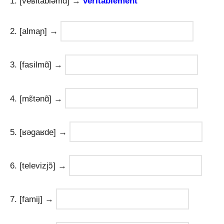
1. [veʁitabləmɑ̃] →
véritablement
2. [almaɲ] →
3. [fasilmɑ̃] →
4. [mɛ̃tənɑ̃] →
5. [ʁəɡaʁde] →
6. [televizjɔ̃] →
7. [famij] →