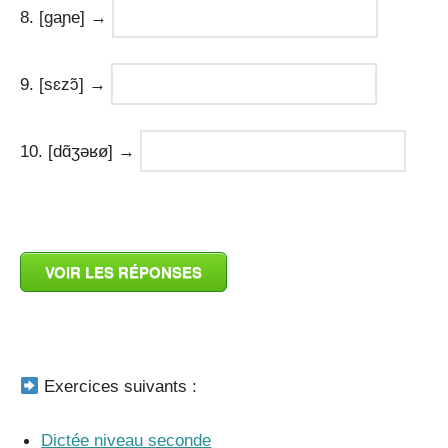
8. [ɡaɲe] →
9. [sɛzɔ̃] →
10. [dɑ̃ʒəʁø] →
_
VOIR LES RÉPONSES
_
Exercices suivants :
Dictée niveau seconde