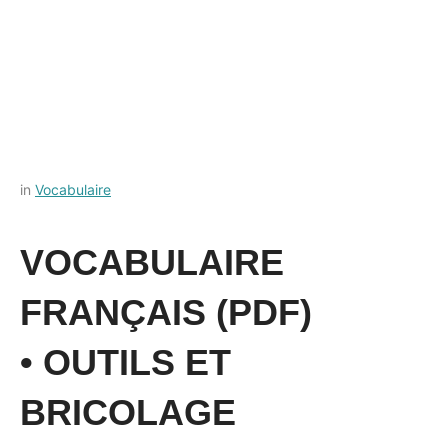
Posted
by
in
Vocabulaire
on
Français-
10
rapide
VOCABULAIRE
octobre
2022
FRANÇAIS (PDF)
• OUTILS ET
BRICOLAGE