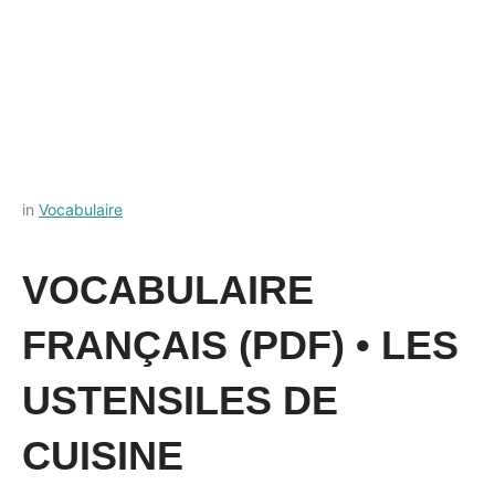
Posted
by
in
Vocabulaire
on
Français-
10
rapide
VOCABULAIRE
octobre
2022
FRANÇAIS (PDF) • LES
USTENSILES DE
CUISINE